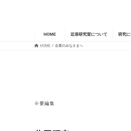
コ
ナ
ン
ビ
テ
ゲ
ン
ー
ツ
シ
へ
ョ
HOME
近添研究室について
研究に
ス
ン
キ
に
HOME
企業のみなさまへ
ッ
移
プ
動
※要編集